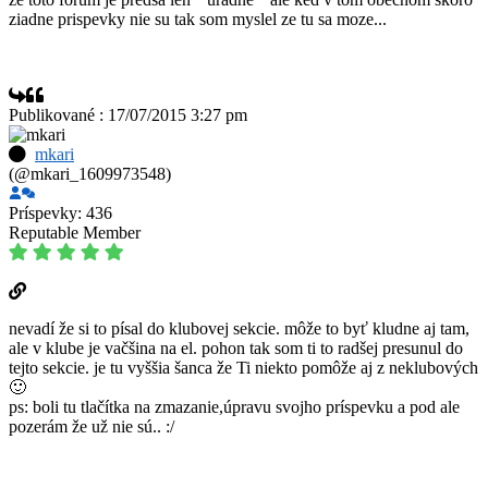
ziadne prispevky nie su tak som myslel ze tu sa moze...
Publikované : 17/07/2015 3:27 pm
mkari
(@mkari_1609973548)
Príspevky: 436
Reputable Member
nevadí že si to písal do klubovej sekcie. môže to byť kludne aj tam,
ale v klube je vačšina na el. pohon tak som ti to radšej presunul do
tejto sekcie. je tu vyššia šanca že Ti niekto pomôže aj z neklubových
🙂
ps: boli tu tlačítka na zmazanie,úpravu svojho príspevku a pod ale
pozerám že už nie sú.. :/