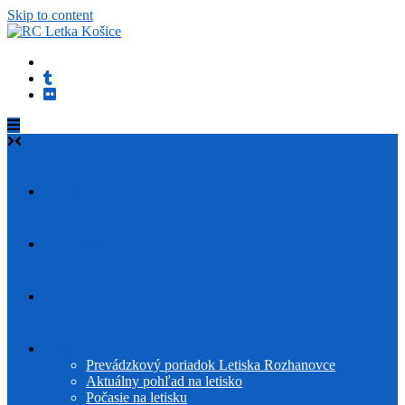
Skip to content
Domov
Aktuality
Fórum
Letisko
Prevádzkový poriadok Letiska Rozhanovce
Aktuálny pohľad na letisko
Počasie na letisku