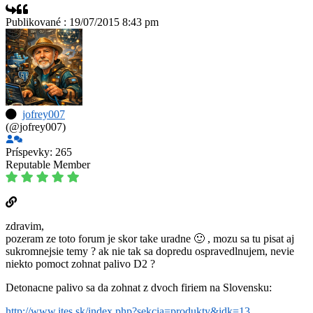
Publikované : 19/07/2015 8:43 pm
jofrey007
(@jofrey007)
Príspevky: 265
Reputable Member
zdravim,
pozeram ze toto forum je skor take uradne 🙂 , mozu sa tu pisat aj
sukromnejsie temy ? ak nie tak sa dopredu ospravedlnujem, nevie
niekto pomoct zohnat palivo D2 ?
Detonacne palivo sa da zohnat z dvoch firiem na Slovensku:
http://www.ites.sk/index.php?sekcia=produkty&idk=13