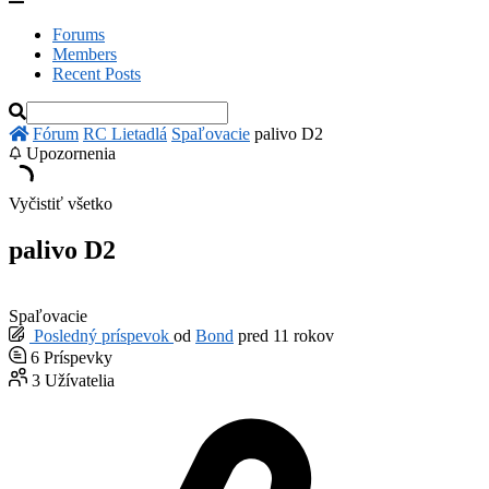
Forums
Members
Recent Posts
Fórum
RC Lietadlá
Spaľovacie
palivo D2
Upozornenia
Vyčistiť všetko
palivo D2
Spaľovacie
Posledný príspevok
od
Bond
pred 11 rokov
6
Príspevky
3
Užívatelia