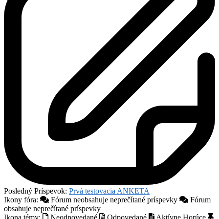
Posledný Príspevok:
Prvá testovacia ANKETA
Ikony fóra:
Fórum neobsahuje neprečítané príspevky
Fórum
obsahuje neprečítané príspevky
Ikona témy:
Neodpovedané
Odpovedané
Aktívne
Horúce