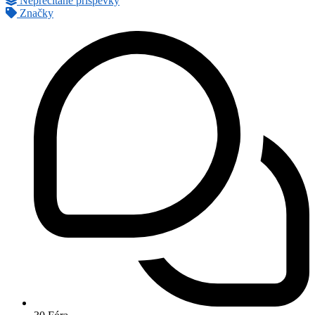
Neprečítané príspevky
Značky