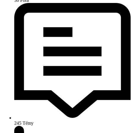
30
Fóra
245
Témy