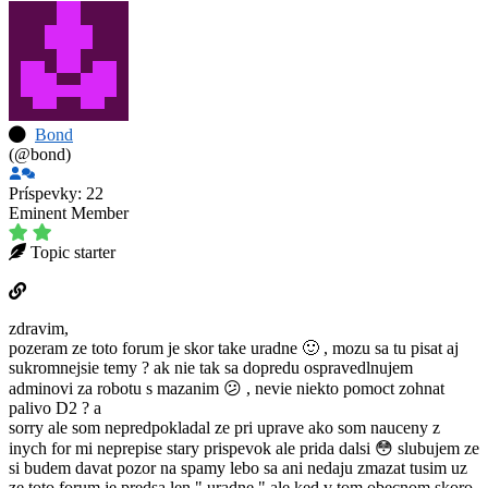
Bond
(@bond)
Príspevky: 22
Eminent Member
Topic starter
zdravim,
pozeram ze toto forum je skor take uradne 🙂 , mozu sa tu pisat aj
sukromnejsie temy ? ak nie tak sa dopredu ospravedlnujem
adminovi za robotu s mazanim 😕 , nevie niekto pomoct zohnat
palivo D2 ? a
sorry ale som nepredpokladal ze pri uprave ako som nauceny z
inych for mi neprepise stary prispevok ale prida dalsi 😳 slubujem ze
si budem davat pozor na spamy lebo sa ani nedaju zmazat tusim uz
ze toto forum je predsa len " uradne " ale ked v tom obecnom skoro