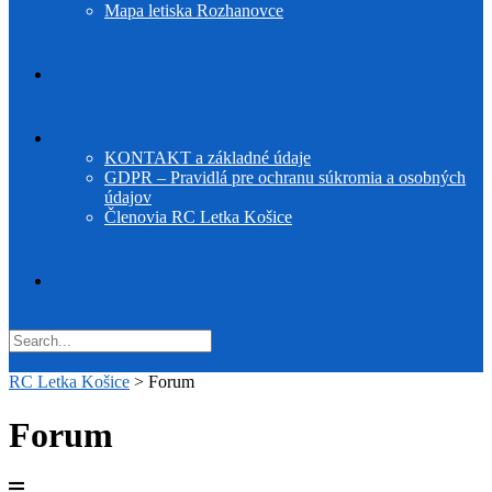
Mapa letiska Rozhanovce
F5J Cassovia Cup
O nás
KONTAKT a základné údaje
GDPR – Pravidlá pre ochranu súkromia a osobných
údajov
Členovia RC Letka Košice
RC Letka Košice
>
Forum
Forum