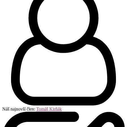
Náš najnovší člen:
Tomáš Kirňák