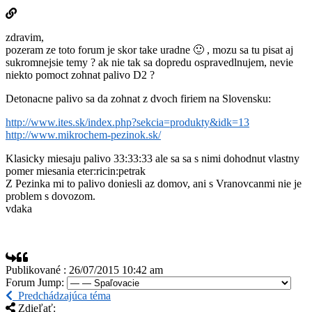
zdravim,
pozeram ze toto forum je skor take uradne 🙂 , mozu sa tu pisat aj
sukromnejsie temy ? ak nie tak sa dopredu ospravedlnujem, nevie
niekto pomoct zohnat palivo D2 ?
Detonacne palivo sa da zohnat z dvoch firiem na Slovensku:
http://www.ites.sk/index.php?sekcia=produkty&idk=13
http://www.mikrochem-pezinok.sk/
Klasicky miesaju palivo 33:33:33 ale sa sa s nimi dohodnut vlastny
pomer miesania eter:ricin:petrak
Z Pezinka mi to palivo doniesli az domov, ani s Vranovcanmi nie je
problem s dovozom.
vdaka
Publikované : 26/07/2015 10:42 am
Forum Jump:
Predchádzajúca téma
Zdieľať: