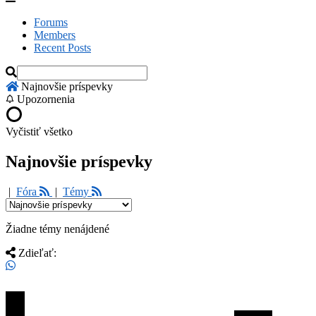
Forums
Members
Recent Posts
Najnovšie príspevky
Upozornenia
Vyčistiť všetko
Najnovšie príspevky
|
Fóra
|
Témy
Žiadne témy nenájdené
Zdieľať: