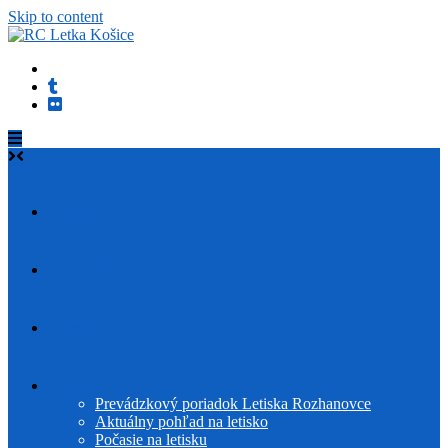
Skip to content
Domov
Aktuality
Fórum
Letisko
Prevádzkový poriadok Letiska Rozhanovce
Aktuálny pohľad na letisko
Počasie na letisku