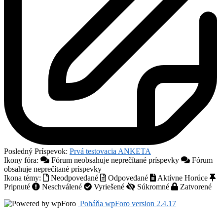
Posledný Príspevok:
Prvá testovacia ANKETA
Ikony fóra:
Fórum neobsahuje neprečítané príspevky
Fórum
obsahuje neprečítané príspevky
Ikona témy:
Neodpovedané
Odpovedané
Aktívne
Horúce
Pripnuté
Neschválené
Vyriešené
Súkromné
Zatvorené
Poháňa wpForo version 2.4.17