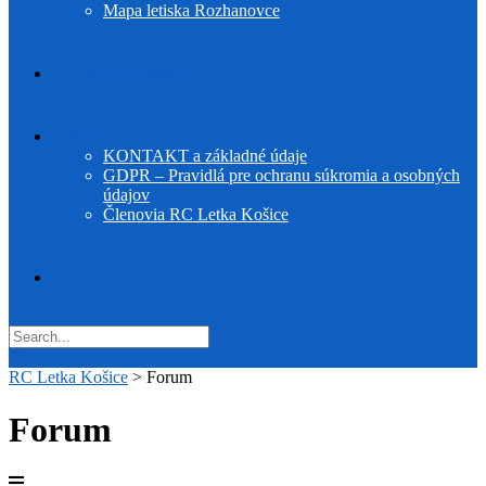
Mapa letiska Rozhanovce
F5J Cassovia Cup
O nás
KONTAKT a základné údaje
GDPR – Pravidlá pre ochranu súkromia a osobných
údajov
Členovia RC Letka Košice
RC Letka Košice
>
Forum
Forum