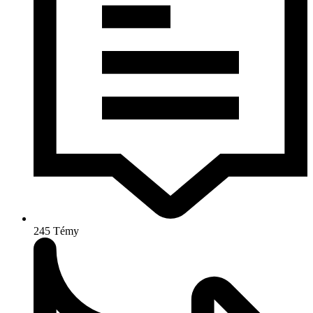
245
Témy