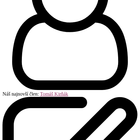
Náš najnovší člen:
Tomáš Kirňák