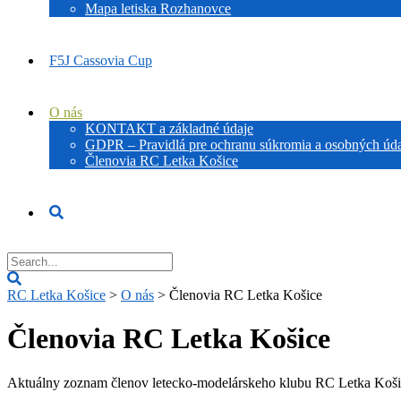
Mapa letiska Rozhanovce
F5J Cassovia Cup
O nás
KONTAKT a základné údaje
GDPR – Pravidlá pre ochranu súkromia a osobných úd
Členovia RC Letka Košice
RC Letka Košice
>
O nás
>
Členovia RC Letka Košice
Členovia RC Letka Košice
Aktuálny zoznam členov letecko-modelárskeho klubu RC Letka Košic