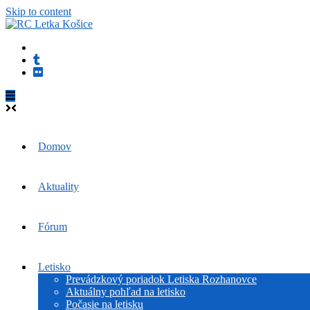
Skip to content
Domov
Aktuality
Fórum
Letisko
Prevádzkový poriadok Letiska Rozhanovce
Aktuálny pohľad na letisko
Počasie na letisku