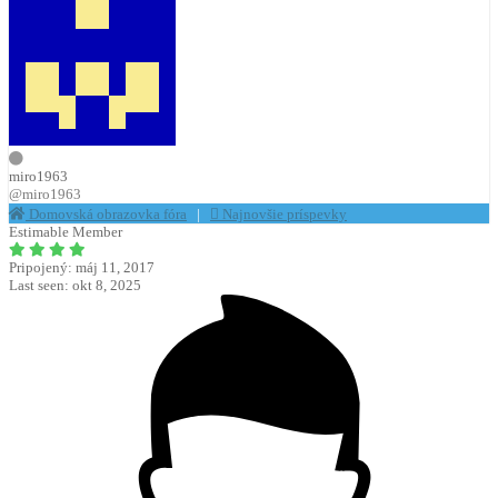
miro1963
@miro1963
Domovská obrazovka fóra
|
Najnovšie príspevky
Estimable Member
Pripojený: máj 11, 2017
Last seen: okt 8, 2025