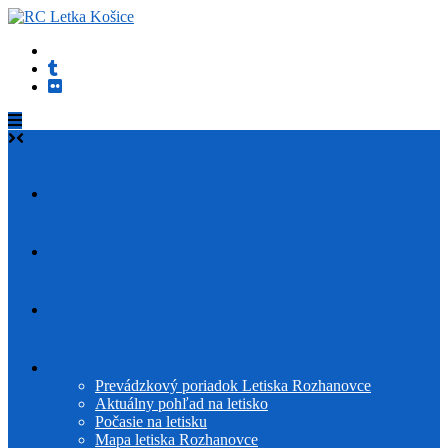
Skip
to
content
Domov
Aktuality
Fórum
Letisko
Prevádzkový poriadok Letiska Rozhanovce
Aktuálny pohľad na letisko
Počasie na letisku
Mapa letiska Rozhanovce