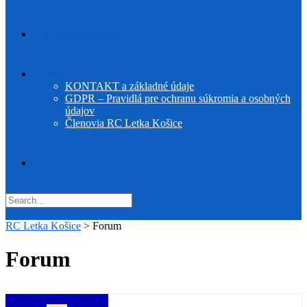
F5J Cassovia Cup
O nás
KONTAKT a základné údaje
GDPR – Pravidlá pre ochranu súkromia a osobných
údajov
Členovia RC Letka Košice
RC Letka Košice
>
Forum
Forum