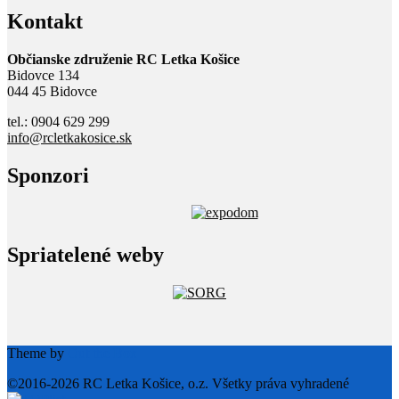
Kontakt
Občianske združenie RC Letka Košice
Bidovce 134
044 45 Bidovce
tel.: 0904 629 299
info@rcletkakosice.sk
Sponzori
Spriatelené weby
Theme by
Out the Box
©2016-2026 RC Letka Košice, o.z. Všetky práva vyhradené